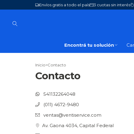
Envíos gratis a todo el país
3 cuotas sin interés
Encontrá tu solución
Ca
Inicio
>
Contacto
Contacto
541132264048
(011) 4672-9480
ventas@ventiservice.com
Av. Gaona 4034, Capital Federal