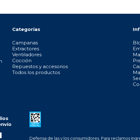
Categorías
In
Campanas
Bl
Extractores
Em
Ventiladores
Ma
Cocción
Pr
n
Repuestos y accesorios
Ca
Todos los productos
May
Se
Co
ios
envío
Defensa de las y los consumidores. Para reclamos
ingr