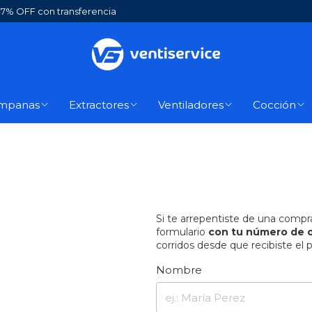
7% OFF con transferencia
mpanas
Extractores
Ventiladores
Cocción
Si te arrepentiste de una compr
formulario
con tu número de 
corridos desde que recibiste el 
Nombre