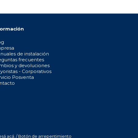
formación
og
presa
nuales de instalación
eguntas frecuentes
mbios y devoluciones
oristas - Corporativos
rvicio Posventa
ntacto
esá acá.
/
Botón de arrepentimiento