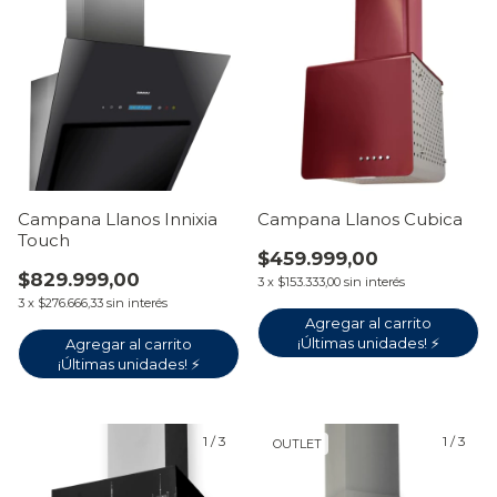
Campana Llanos Innixia
Campana Llanos Cubica
Touch
$459.999,00
$829.999,00
3
x
$153.333,00
sin interés
3
x
$276.666,33
sin interés
Agregar al carrito
¡Últimas unidades! ⚡
1
/
3
1
/
3
OUTLET