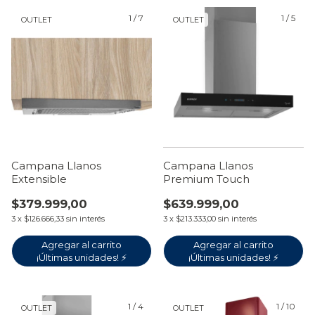
1
/
7
1
/
5
OUTLET
OUTLET
Campana Llanos
Campana Llanos
Extensible
Premium Touch
$379.999,00
$639.999,00
3
x
$126.666,33
sin interés
3
x
$213.333,00
sin interés
Agregar al carrito
¡Últimas unidades! ⚡
1
/
4
1
/
10
OUTLET
OUTLET