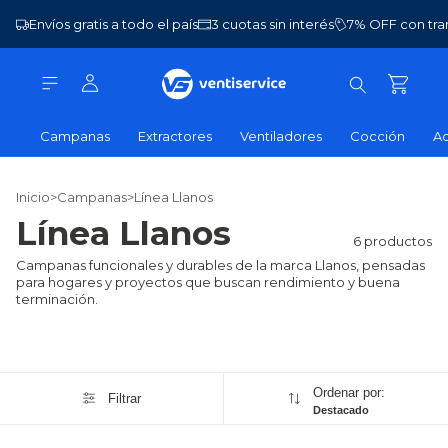
Envíos gratis a todo el país
3 cuotas sin interés
7% OFF con tra
Campanas
Extractores
Ventiladores
Cocción
Ac
Inicio
>
Campanas
>
Línea Llanos
Línea Llanos
6 productos
Campanas funcionales y durables de la marca Llanos, pensadas
para hogares y proyectos que buscan rendimiento y buena
terminación.
Ordenar por:
Filtrar
Destacado