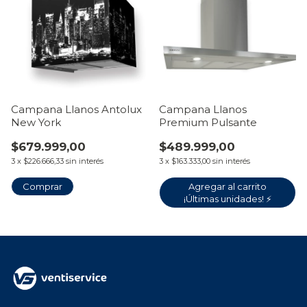
Campana Llanos Antolux
Campana Llanos
New York
Premium Pulsante
$679.999,00
$489.999,00
3
x
$226.666,33
sin interés
3
x
$163.333,00
sin interés
Agregar al carrito
¡Últimas unidades! ⚡