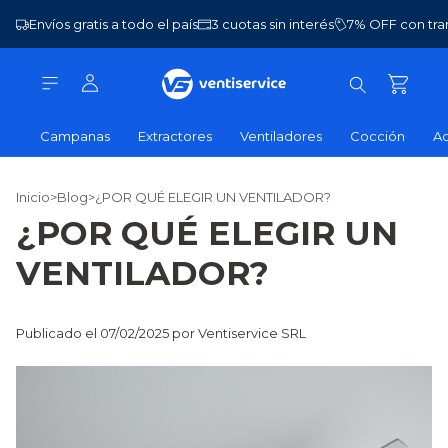
Envíos gratis a todo el país
3 cuotas sin interés
7% OFF con tra
Campanas
Extractores
Ventiladores
Cocción
Ac
Inicio
>
Blog
>
¿POR QUÉ ELEGIR UN VENTILADOR?
¿POR QUÉ ELEGIR UN
VENTILADOR?
Publicado el 07/02/2025 por Ventiservice SRL